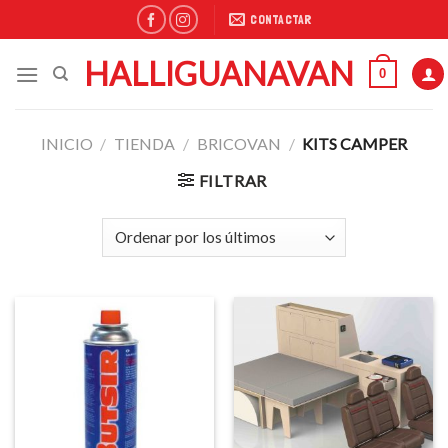
Skip
CONTACTAR
to
content
HALLIGUANAVAN
0
INICIO
/
TIENDA
/
BRICOVAN
/
KITS CAMPER
FILTRAR