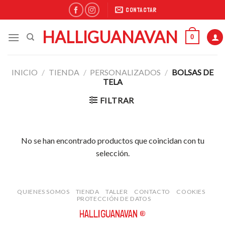
Skip
CONTACTAR
to
content
HALLIGUANAVAN
0
INICIO
/
TIENDA
/
PERSONALIZADOS
/
BOLSAS DE
TELA
FILTRAR
No se han encontrado productos que coincidan con tu
selección.
QUIENES SOMOS
TIENDA
TALLER
CONTACTO
COOKIES
PROTECCIÓN DE DATOS
HALLIGUANAVAN ®