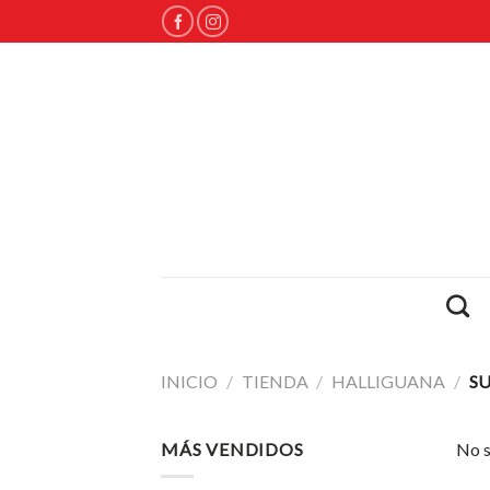
Skip
to
content
INICIO
/
TIENDA
/
HALLIGUANA
/
SU
MÁS VENDIDOS
No s