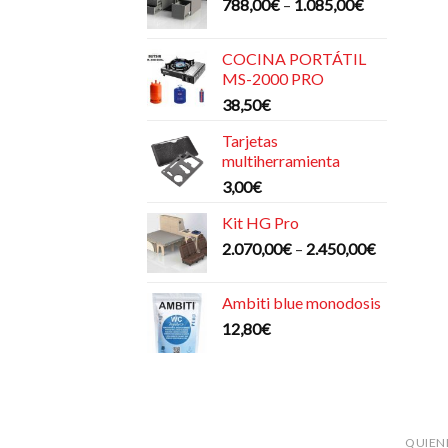
788,00
€
–
1.085,00
€
COCINA PORTÁTIL
MS-2000 PRO
38,50
€
Tarjetas
multiherramienta
3,00
€
Kit HG Pro
2.070,00
€
–
2.450,00
€
Ambiti blue monodosis
12,80
€
QUIEN